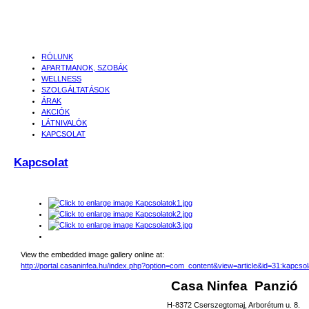
RÓLUNK
APARTMANOK, SZOBÁK
WELLNESS
SZOLGÁLTATÁSOK
ÁRAK
AKCIÓK
LÁTNIVALÓK
KAPCSOLAT
Kapcsolat
View the embedded image gallery online at:
http://portal.casaninfea.hu/index.php?option=com_content&view=article&id=31:kapcs
Casa Ninfea
Panzió
H-8372 Cserszegtomaj, Arborétum u. 8.