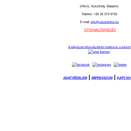
(Hévíz, Keszthely, Balaton)
Telefon: +36 30 373 8793
E-mail:
info@casaninfea.hu
ÚTVONALTERVEZÉS
A pályázati információkért kattinson a képre!
|
|
ADATVÉDELEM
IMPRESSZUM
KAPCSO