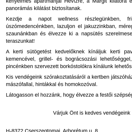
kényelmes apartmanjai Hévízre, a Margit kilátóra 
panorámás kilátást biztosítanak.
Kezdje a napot wellness részlegünkben, fr
úszómedencénkben, lazuljon el jakuzzinkban, méregt
szaunánkban és élvezze ki a napsütés szerelmesei
teraszunkat!
A kerti sütögetést kedvelőknek kínáljuk kerti pa
kemencével, grillel- és bográcsozási lehetőséggel,
pincénkben szervezett borkóstolókra kínálunk lehetős
Kis vendégeink szórakoztatásáról a kertben játszóh
mászófallal, hintákkal és homokozóval.
Látogasson el hozzánk, hogy élvezze a festői szépsé
Várjuk Önt is kedves vendégeink 
H-8372 Cserszegtomaj, Arborétum u. 8.