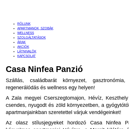
RÓLUNK
APARTMANOK, SZOBÁK
WELLNESS
SZOLGÁLTATÁSOK
ÁRAK
AKCIÓK
LÁTNIVALÓK
KAPCSOLAT
Casa Ninfea Panzió
Szállás, családbarát környezet, gasztronómia, 
regenerálódás és wellness egy helyen!
A Zala megyei Cserszegtomajon, Hévíz, Keszthely
csendes, nyugodt és zöld környezetben, a gyógytótó
apartmanjainkban szeretettel várjuk vendégeinket!
Az olasz stílusjegyeket hordozó Casa Ninfea 